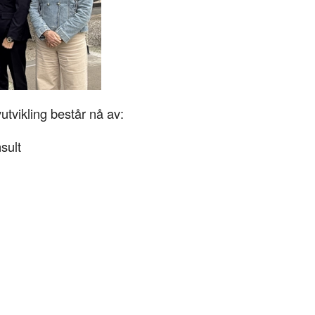
vikling består nå av:
sult