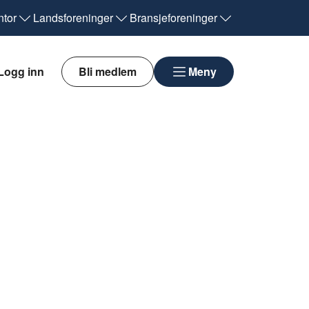
tor
Landsforeninger
Bransjeforeninger
Logg inn
Bli medlem
Meny