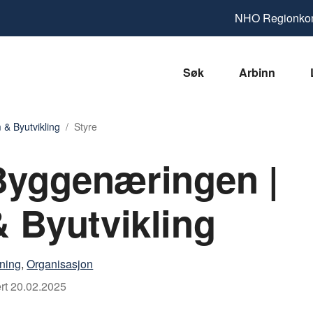
NHO
Regionkon
Søk
Arbinn
& Byutvikling
Styre
Byggenæringen |
 Byutvikling
ening
,
Organisasjon
rt
20.02.2025