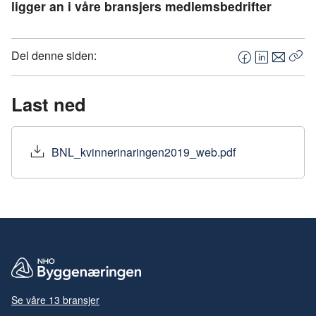
ligger an i våre bransjers medlemsbedrifter
Del denne siden:
F
L
E
Kop
a
i
-
len
c
n
p
Last ned
e
k
o
b
e
s
o
d
t
BNL_kvinnerinaringen2019_web.pdf
o
I
k
n
Se våre 13 bransjer