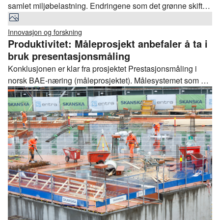
samlet miljøbelastning. Endringene som det grønne skiftet
krever gir store markedsmuligheter for byggenæringen, for
kundene og samfunnet rundt oss.
Innovasjon og forskning
Produktivitet: Måleprosjekt anbefaler å ta i
bruk presentasjonsmåling
Konklusjonen er klar fra prosjektet Prestasjonsmåling i
norsk BAE-næring (måleprosjektet). Målesystemet som er
testet ut egner seg godt i Norge.