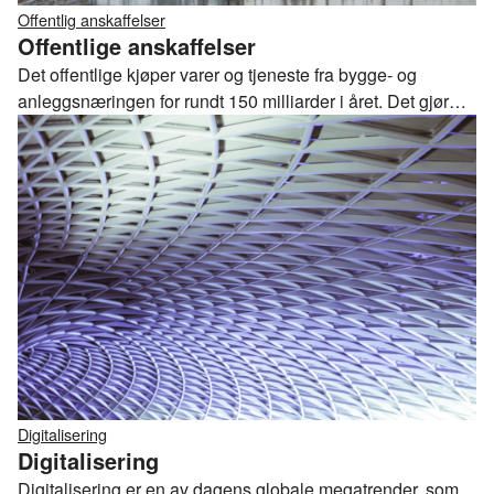
Offentlig anskaffelser
Offentlige anskaffelser
Det offentlige kjøper varer og tjeneste fra bygge- og
anleggsnæringen for rundt 150 milliarder i året. Det gjør
det offentlige til vår viktigste kunde og premissleverandør.
Det er en rolle myndighetene må bruke til å oppnå et bredt
spekter av samfunnsmessige mål, ikke se hvert enkelt
prosjekt isolert
Digitalisering
Digitalisering
Digitalisering er en av dagens globale megatrender, som