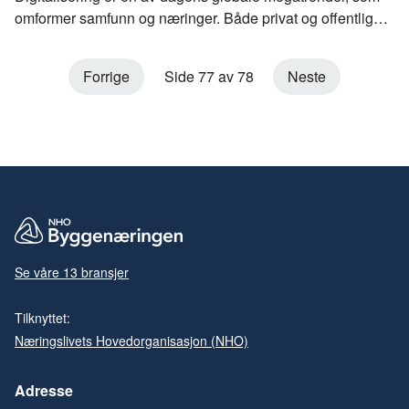
omformer samfunn og næringer. Både privat og offentlig
sektor står overfor store utfordringer innen bærekraft og
produktivitet, hvor digitaliseringen utgjør en stor del av
Forrige
Side 77 av 78
Neste
svarene.
Se våre 13 bransjer
Tilknyttet:
Næringslivets Hovedorganisasjon (NHO)
Adresse