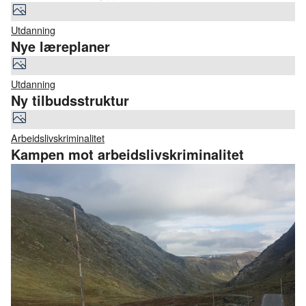
både myndigheter som skatt, politi og Arbeidstilsynet og
arbeidstakerorganisasjonene for å gjøre det lettere å være
Utdanning
seriøs og vanskeligere å være useriøs.
Nye læreplaner
Utdanning
Ny tilbudsstruktur
Arbeidslivskriminalitet
Kampen mot arbeidslivskriminalitet