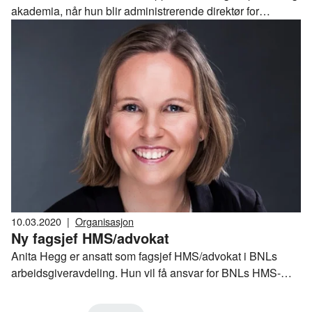
akademia, når hun blir administrerende direktør for
bransjeforeningen Norsk Eiendom.
10.03.2020
|
Organisasjon
Ny fagsjef HMS/advokat
Anita Hegg er ansatt som fagsjef HMS/advokat i BNLs
arbeidsgiveravdeling. Hun vil få ansvar for BNLs HMS-
område, i tillegg til å arbeide med arbeidsrettslige
problemstillinger, herunder forhandlinger.