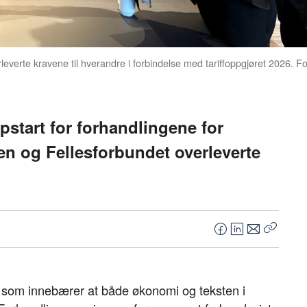
erte kravene til hverandre i forbindelse med tariffoppgjøret 2026. Fo
ppstart for forhandlingene for
 og Fellesforbundet overleverte
F
L
E
Kopier
a
i
-
lenke
c
n
p
e
k
o
e som innebærer at både økonomi og teksten i
b
e
s