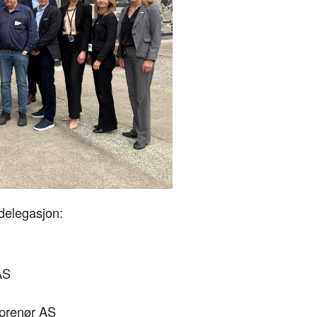
delegasjon:
AS
prenør AS