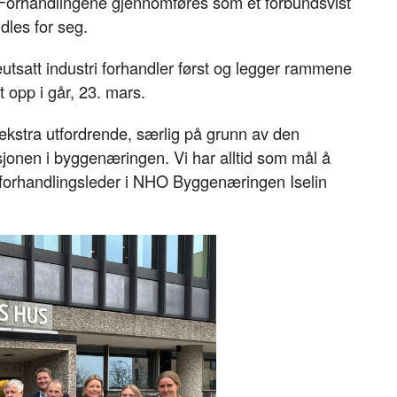
r. Forhandlingene gjennomføres som et forbundsvist
o
d
t
ndles for seg.
o
I
k
n
tsatt industri forhandler først og legger rammene
t opp i går, 23. mars.
ir ekstra utfordrende, særlig på grunn av den
jonen i byggenæringen. Vi har alltid som mål å
 forhandlingsleder i NHO Byggenæringen Iselin