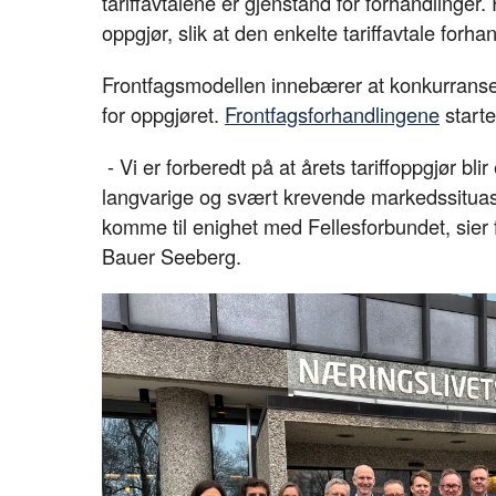
tariffavtalene er gjenstand for forhandlinge
oppgjør, slik at den enkelte tariffavtale forha
Frontfagsmodellen innebærer at konkurranseu
for oppgjøret.
Frontfagsforhandlingene
starte
- Vi er forberedt på at årets tariffoppgjør bl
langvarige og svært krevende markedssituas
komme til enighet med Fellesforbundet, sier
Bauer Seeberg.