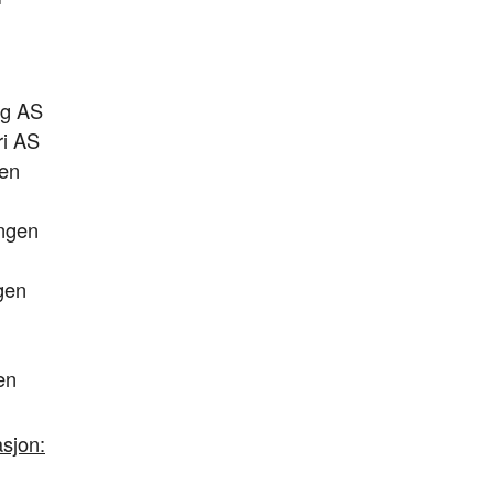
ng AS
ri AS
gen
ngen
gen
en
asjon: