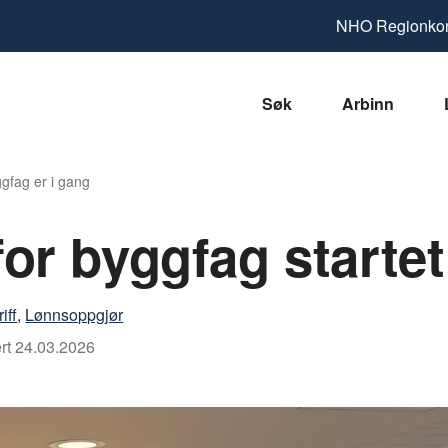
NHO
Regionkon
Søk
Arbinn
ggfag er i gang
for byggfag startet
iff
,
Lønnsoppgjør
rt
24.03.2026