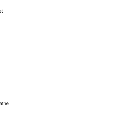
et
atne