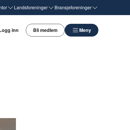
tor
Landsforeninger
Bransjeforeninger
Logg inn
Bli medlem
Meny