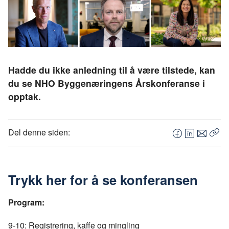
Hadde du ikke anledning til å være tilstede, kan
du se NHO Byggenæringens Årskonferanse i
opptak.
Del denne siden:
F
L
E
Kop
a
i
-
len
c
n
p
e
k
o
Trykk her for å se konferansen
b
e
s
o
d
t
Program:
o
I
k
n
9-10: Registrering, kaffe og mingling