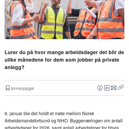
Lurer du på hvor mange arbeidsdager det blir de
ulike månedene for dem som jobber på private
anlegg?
lønnsoppgjør
F
L
E
Kop
a
i
-
len
c
n
p
e
k
o
6. januar ble det holdt et møte mellom Norsk
b
e
s
Arbeidsmandsforbund og NHO Byggenæringen om antall
o
d
t
arbeidsdager for 2026, samt antall arbeidstimer for hhvis