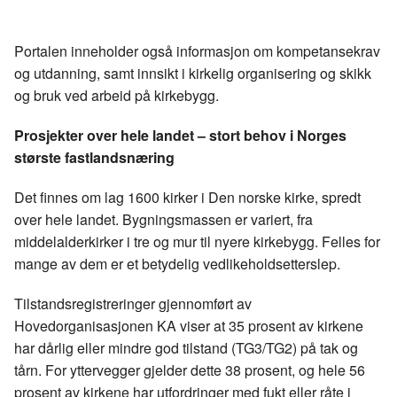
a
i
-
len
c
n
p
e
k
o
Portalen inneholder også informasjon om kompetansekrav
b
e
s
og utdanning, samt innsikt i kirkelig organisering og skikk
o
d
t
og bruk ved arbeid på kirkebygg.
o
I
k
n
Prosjekter over hele landet – stort behov i Norges
største fastlandsnæring
Det finnes om lag 1600 kirker i Den norske kirke, spredt
over hele landet. Bygningsmassen er variert, fra
middelalderkirker i tre og mur til nyere kirkebygg. Felles for
mange av dem er et betydelig vedlikeholdsetterslep.
Tilstandsregistreringer gjennomført av
Hovedorganisasjonen KA viser at 35 prosent av kirkene
har dårlig eller mindre god tilstand (TG3/TG2) på tak og
tårn. For yttervegger gjelder dette 38 prosent, og hele 56
prosent av kirkene har utfordringer med fukt eller råte i