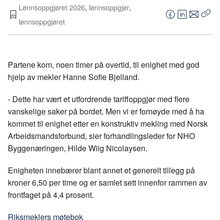
Lønnsoppgjøret 2026
,
lønnsoppgjør
,
F
L
E
lønnsoppgjøret
Kop
a
i
-
len
c
n
p
e
k
o
Partene kom, noen timer på overtid, til enighet med god
b
e
s
hjelp av mekler Hanne Sofie Bjelland.
o
d
t
o
I
- Dette har vært et utfordrende tariffoppgjør med flere
k
n
vanskelige saker på bordet. Men vi er fornøyde med å ha
kommet til enighet etter en konstruktiv mekling med Norsk
Arbeidsmandsforbund, sier forhandlingsleder for NHO
Byggenæringen, Hilde Wiig Nicolaysen.
Enigheten innebærer blant annet et generelt tillegg på
kroner 6,50 per time og er samlet sett innenfor rammen av
frontfaget på 4,4 prosent.
Riksmeklers møtebok