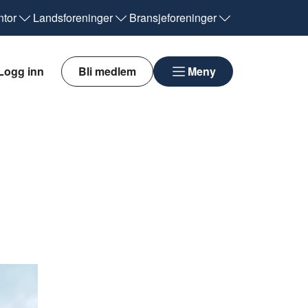
tor
Landsforeninger
Bransjeforeninger
Logg inn
Bli medlem
Meny