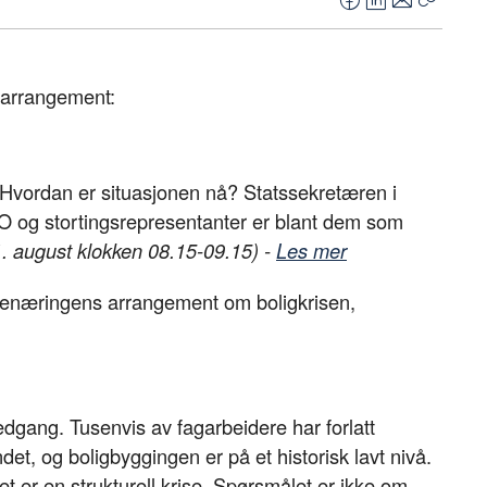
F
L
E
Kopier
a
i
-
lenke
c
n
p
e
k
o
tarrangement:
b
e
s
o
d
t
o
I
en. Hvordan er situasjonen nå? Statssekretæren i
k
n
O og stortingsrepresentanter er blant dem som
. august klokken 08.15-09.15) -
Les mer
næringens arrangement om boligkrisen,
edgang. Tusenvis av fagarbeidere har forlatt
det, og boligbyggingen er på et historisk lavt nivå.
et er en strukturell krise. Spørsmålet er ikke om