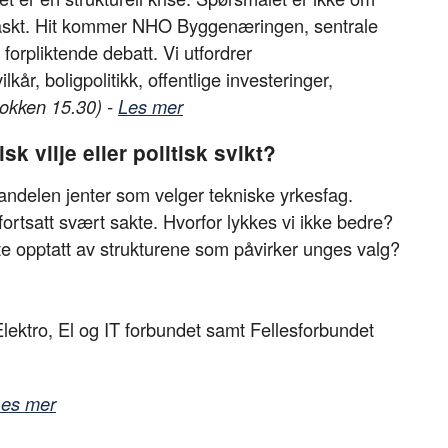
 raskt. Hit kommer NHO Byggenæringen, sentrale
 forpliktende debatt. Vi utfordrer
r, boligpolitikk, offentlige investeringer,
lokken 15.30) -
Les mer
k vilje eller politisk svikt?
 andelen jenter som velger tekniske yrkesfag.
fortsatt svært sakte. Hvorfor lykkes vi ikke bedre?
ite opptatt av strukturene som påvirker unges valg?
ktro, El og IT forbundet samt Fellesforbundet
es mer