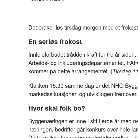
Det braker løs tirsdag morgen med et frokos
En seriøs frokost
Innleieforbudet trådde i kraft for tre år sid
Arbeids- og inkluderingsdepartementet, FAF
kommer på dette arrangementet. (
Tirsdag 11
Klokken 15.30 samme dag er det NHO Bygge
markedssituasjonen og utviklingen fremover.
Hvor skal folk bo?
Byggenæringen er inne i sitt fjerde år med n
næringen, bedrifter går konkurs over hele lan
Dette er ikke lenger en midlertidig nedtur – d