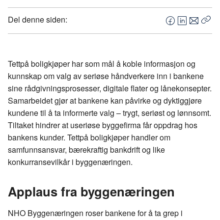
Del denne siden:
F
L
E
Kop
a
i
-
len
c
n
p
e
k
o
Tettpå
boligkjøper har som mål å koble informasjon og
b
e
s
kunnskap om valg av seriøse håndverkere inn i bankene
o
d
t
sine
rådgivningsprosesser
, digitale flater og
lånekonsepter
.
o
I
Samarbeidet gjør at bankene kan påvirke og dyktiggjøre
k
n
kundene til å ta informerte valg
– trygt, seri
øst og lønnsomt.
Tiltaket hindrer at useriøse byggefirma får oppdrag hos
bankens kunder.
Tettpå
boligkjøper handler om
samfunnsansvar, bærekraftig bankdrift og like
konkurransevilkår i byggenæringen.
Applaus fra byggenæringen
NHO Byggenæringen roser bankene for å ta grep i