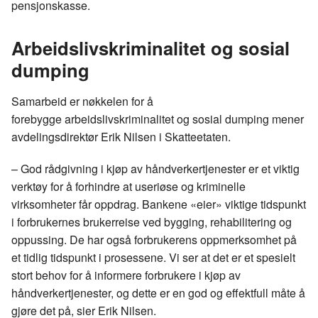
pensjonskasse.
Arbeidslivskriminalitet
og sosial
dumping
Samarbeid er nøkkelen for å
forebygge
arbeidslivskriminalitet
og sosial dumping mener
avdelingsdirektør Erik Nilsen i Skatteetaten.
– God rådgivning i kjøp av
håndverkertjenester
er et viktig
verktøy for å forhindre at useriøse og kriminelle
virksomheter får oppdrag. Bankene «eier» viktige tidspunkt
i forbrukernes
brukerreise
ved bygging, rehabilitering og
oppussing. De har også forbrukerens oppmerksomhet på
et tidlig tidspunkt i prosessene. Vi ser at det er et spesielt
stort behov for å informere forbrukere i kjøp av
håndverkertjenester, og dette er en god og effektfull måte å
gjøre det på, sier Erik Nilsen.