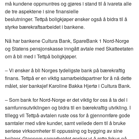
må kundene oppmuntres og gjøres i stand til å ivareta alle
de tre aspektene i sine finansielle
beslutninger.
Tettpå
boligkjøper ønsker også å bidra til å
styrke
bærekraftsarbeidet
i bankene.
Nå har bankene Cultura Bank,
SpareBank
1 Nord-Norge
og Statens pensjonskasse inngått avtale med Skatteetaten
om å bli med i
Tettpå
boligkjøper.
– Vi ønsker å bli Norges tydeligste bank på bærekraftig
finans.
Tettpå
er en viktig samarbeidspartner for å nå dette
målet, sier banksjef Karoline Bakka Hjertø i Cultura Bank.
– Som bank for Nord-Norge er det viktig for oss å ta del i
samfunnsutviklingen og bidra til en bærekraftig utvikling. I
tillegg vil
Tettpå
-avtalen ruste oss for å gjennomføre gode
samtaler med våre kunder, samt veilede dem til å bruke
seriøse virksomheter til oppussing og bygging av sine
boliger. Gjennom samarbeidet ønsker vi å rette fokus på