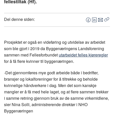
fellestiltak (Hf).
Del denne siden:
F
L
E
Kop
a
i
-
len
c
n
p
e
k
o
Prosjektet er også en videføring og utvidelse av arbeidet
b
e
s
som ble gjort i 2019 da Byggenæringens Landsforening
o
d
t
sammen med Fellesforbundet
utarbeidet felles kjøreregler
o
I
for å få flere kvinner til byggenæringen.
k
n
-Det gjennomføres mye godt arbeide både i bedrifter,
bransjer og lokalforeninger for å tiltrekke og beholde
kvinnelige håndverkere i dag. Men det som kanskje
mangler er å få med hele laget, og at flere sammen trekker
i samme retning gjennom bruk av de samme virkemidlene,
sier Nina Solli, administrerende direktør i NHO
Byggenæringen