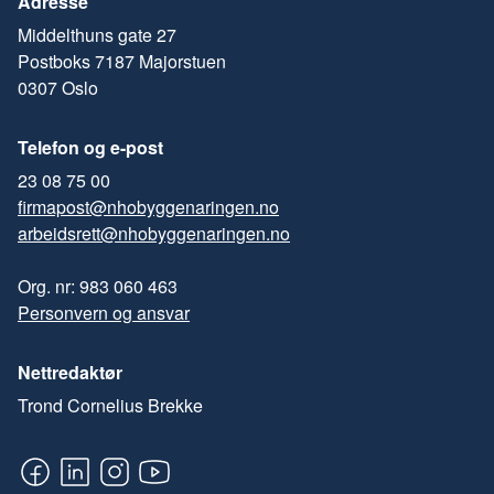
Adresse
Middelthuns gate 27
Postboks 7187 Majorstuen
0307 Oslo
Telefon og e-post
23 08 75 00
firmapost@nhobyggenaringen.no
arbeidsrett@nhobyggenaringen.no
Org. nr: 983 060 463
Personvern og ansvar
Nettredaktør
Trond Cornelius Brekke