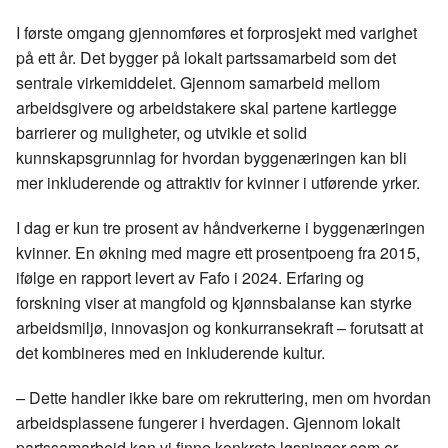
I første omgang gjennomføres et forprosjekt med varighet
på ett år. Det bygger på lokalt partssamarbeid som det
sentrale virkemiddelet. Gjennom samarbeid mellom
arbeidsgivere og arbeidstakere skal partene kartlegge
barrierer og muligheter, og utvikle et solid
kunnskapsgrunnlag for hvordan byggenæringen kan bli
mer inkluderende og attraktiv for kvinner i utførende yrker.
I dag er kun tre prosent av håndverkerne i byggenæringen
kvinner. En økning med magre ett prosentpoeng fra 2015,
ifølge en rapport levert av Fafo i 2024. Erfaring og
forskning viser at mangfold og kjønnsbalanse kan styrke
arbeidsmiljø, innovasjon og konkurransekraft – forutsatt at
det kombineres med en inkluderende kultur.
– Dette handler ikke bare om rekruttering, men om hvordan
arbeidsplassene fungerer i hverdagen. Gjennom lokalt
partssamarbeid kan vi finne konkrete løsninger som er