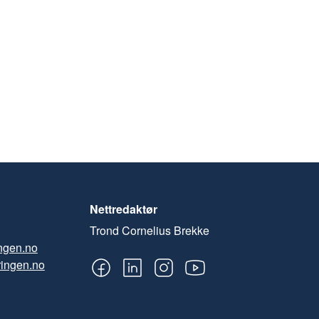
Nettredaktør
Trond Cornelius Brekke
ngen.no
ingen.no