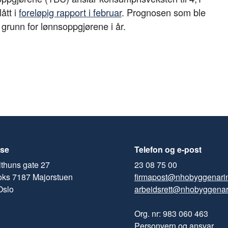
b
e
s
ått i
foreløpig rapport i februar
. Prognosen som ble
o
d
t
l grunn for lønnsoppgjørene i år.
o
I
k
n
se
Telefon og e-post
thuns gate 27
23 08 75 00
oks 7187 Majorstuen
firmapost@nhobyggenari
Oslo
arbeidsrett@nhobyggenar
Org. nr: 983 060 463
Personvern og ansvar