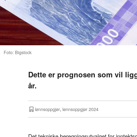
Foto: Bigstock
Dette er prognosen som vil lig
år.
lønnsoppgjør
,
lønnsoppgjør 2024
Det tekniske beregningsutvalget for inntekt