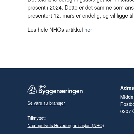
prosent i 2024. Dette er det samme som ansl
presentert 12. mars er endelig, og vil ligge ti
Les hele NHOs artikkel
her
Adres
Middel
Se våre 13 bransjer
Postb
0307 
Tilknyttet:
Næringslivets Hovedorganisasjon (NHO)