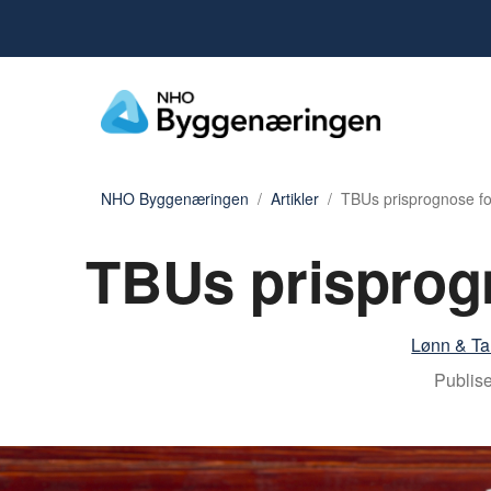
NHO Byggenæringen
Artikler
TBUs prisprognose fo
TBUs prisprogn
Lønn & Tar
Publise