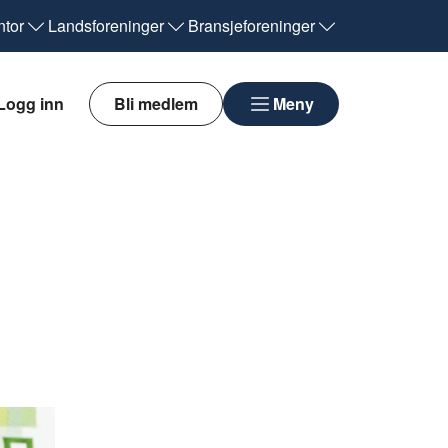
tor
Landsforeninger
Bransjeforeninger
Logg inn
Bli medlem
Meny