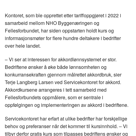
len
c
n
p
e
k
o
Kontoret, som ble opprettet etter tariffoppgjøret i 2022 i
b
e
s
samarbeid mellom NHO Byggenæringen og
o
d
t
Fellesforbundet, har siden oppstarten holdt kurs og
o
I
informasjonsmøter for flere hundre deltakere i bedrifter
k
n
over hele landet.
– Vi ser at interessen for akkordlønnsystemet er stor.
Bedriftene ønsker å øke både lønnsomheten og
konkurransekraften gjennom målrettet akkordbruk, sier
Terje Langberg Larsen ved Servicekontoret for akkord.
Akkordkursene arrangeres i tett samarbeid med
Fellesforbundets oppmålere, som er sentrale i
oppfølgingen og implementeringen av akkord i bedriftene.
Servicekontoret har erfart at ulike bedrifter har forskjellige
behov og preferanser når det kommer til kursinnhold. – Vi
tilbyr derfor gratis kurs som tilpasses bedriftens ønsker og