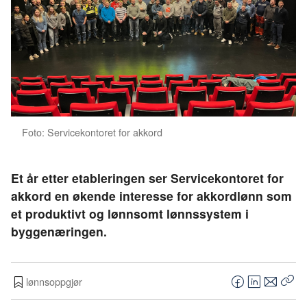
Foto: Servicekontoret for akkord
Et år etter etableringen ser Servicekontoret for
akkord en økende interesse for akkordlønn som
et produktivt og lønnsomt lønnssystem i
byggenæringen.
lønnsoppgjør
F
L
E
Kop
a
i
-