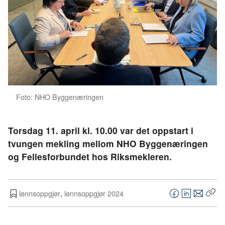
Foto: NHO Byggenæringen
Torsdag 11. april kl. 10.00 var det oppstart i
tvungen mekling mellom NHO Byggenæringen
og Fellesforbundet hos Riksmekleren.
lønnsoppgjør
,
lønnsoppgjør 2024
F
L
E
Kop
a
i
-
len
c
n
p