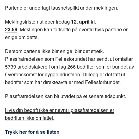
e
k
o
Partene er underlagt taushetsplikt under meklingen.
b
e
s
o
d
t
Meklingsfristen utløper fredag
12. april
kl.
o
I
23.59
. Meklingen kan fortsette på overtid hvis partene er
k
n
enige om dette.
Dersom partene ikke blir enige, blir det streik.
Plassfratredelsen som Fellesforundet har sendt ut omfatter
5739 arbeidstakere i om lag 266 bedrifter som er bundet av
Overenskomst for byggeindustrien. I tillegg er det tatt ut
bedrifter som har direkteavtaler med Fellesforbundet.
Plassfratredelsen kan bli utvidet på et senere tidspunkt.
Hvis din bedrift ikke er nevnt i plassfratredelsen er
bedriften ikke omfattet.
Trykk her for å se listen