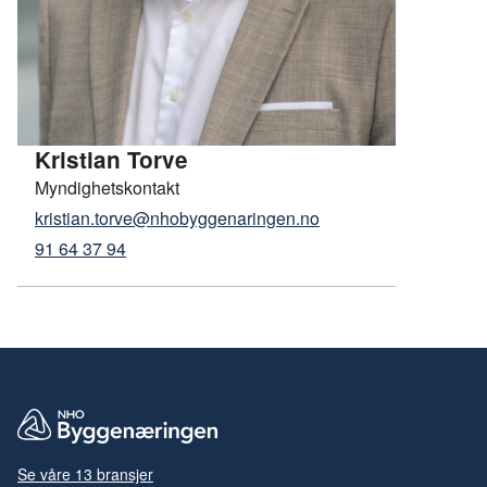
Kristian Torve
Myndighetskontakt
kristian.torve@nhobyggenaringen.no
91 64 37 94
Se våre 13 bransjer