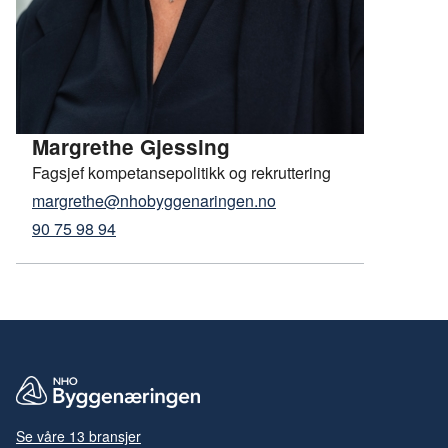
Margrethe Gjessing
Fagsjef kompetansepolitikk og rekruttering
margrethe@nhobyggenaringen.no
90 75 98 94
Se våre 13 bransjer