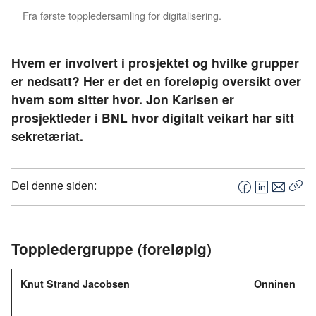
Fra første toppledersamling for digitalisering.
Hvem er involvert i prosjektet og hvilke grupper
er nedsatt? Her er det en foreløpig oversikt over
hvem som sitter hvor. Jon Karlsen er
prosjektleder i BNL hvor digitalt veikart har sitt
sekretæriat.
Del denne siden:
F
L
E
Kop
a
i
-
len
c
n
p
e
k
o
Toppledergruppe (foreløpig)
b
e
s
o
d
t
Knut Strand Jacobsen
Onninen
o
I
k
n