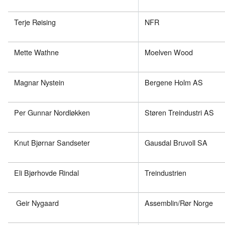
Terje Røising
NFR
Mette Wathne
Moelven Wood
Magnar Nystein
Bergene Holm AS
Per Gunnar Nordløkken
Støren Treindustri AS
Knut Bjørnar Sandseter
Gausdal Bruvoll SA
Eli Bjørhovde Rindal
Treindustrien
Geir Nygaard
Assemblin/Rør Norge