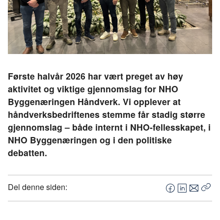
Første halvår 2026 har vært preget av høy
aktivitet og viktige gjennomslag for NHO
Byggenæringen Håndverk. Vi opplever at
håndverksbedriftenes stemme får stadig større
gjennomslag – både internt i NHO-fellesskapet, i
NHO Byggenæringen og i den politiske
debatten.
Del denne siden:
F
L
E
Kop
a
i
-
len
c
n
p