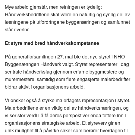
e
k
o
Mye arbeid gjenstår, men retningen er tydelig:
b
e
s
Håndverksbedriftene skal være en naturlig og synlig del av
o
d
t
løsningene på utfordringene byggenæringen og samfunnet
o
I
står overfor.
k
n
Et styre med bred håndverkskompetanse
På generalforsamlingen 27. mai ble det nye styret i NHO
Byggenæringen Håndverk valgt. Styret representerer i dag
sentrale håndverksfag gjennom erfarne byggmestere og
murermestere, samtidig som flere engasjerte malerbedrifter
bidrar aktivt i organisasjonens arbeid.
Vi ønsker også å styrke malerfagets representasjon i styret.
Malerbedriftene er en viktig del av håndverksnæringen, og
vi ser stor verdi i å få deres perspektiver enda tettere inn i
organisasjonens strategiske arbeid. Et styreverv gir en
unik mulighet til å påvirke saker som berører hverdagen til