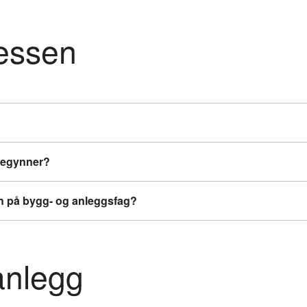
essen
 begynner?
nn på bygg- og anleggsfag?
nlegg