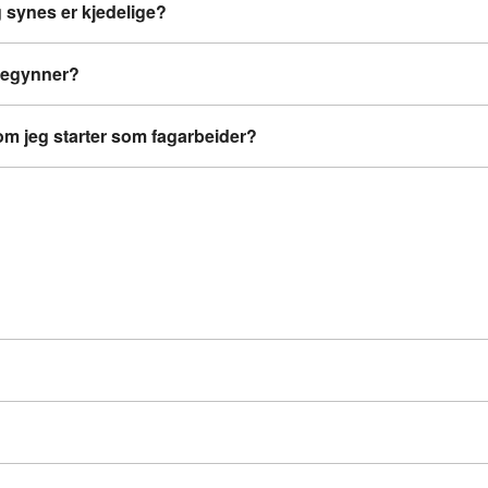
g synes er kjedelige?
 begynner?
 om jeg starter som fagarbeider?