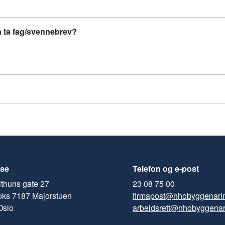
n ta fag/svennebrev?
se
Telefon og e-post
thuns gate 27
23 08 75 00
oks 7187 Majorstuen
firmapost@nhobyggenari
Oslo
arbeidsrett@nhobyggenar