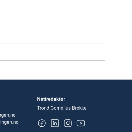
Nettredaktør
Trond Cornelius Brekke
ngen.no
ingen.no