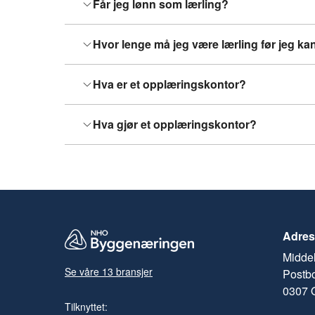
Får jeg lønn som lærling?
Hvor lenge må jeg være lærling før jeg ka
Hva er et opplæringskontor?
Hva gjør et opplæringskontor?
Adres
Middel
Se våre 13 bransjer
Postb
0307 
Tilknyttet: