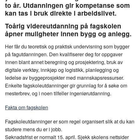
o
d
t
to år. Utdanningen gir kompetanse som
o
I
kan tas i bruk direkte i arbeidslivet.
k
n
Toårig videreutdanning på fagskolen
åpner muligheter innen bygg og anlegg.
Her får du teoretisk og praktisk undervisning som bygger
på fagutdanningen. Den kvalifiserer deg for oppgaver
innen blant annet beregning og prosjektering, bruk av
digitale verktøy, innkjøp og logistikk, planlegging og
ledelse av byggeprosjekter med mannskapsressurser.
Enkelte fagskoleutdanninger gir grunnlag for å søke om
mesterbrev, og i noen tilfeller ingeniørutdanning.
Fakta om fagskolen
Fagskoleutdanninger er som regel organisert slik at du kan
studere mens du er i jobb.
Søknadsfrist er normalt 15. april. Sjekk skolens nettsider