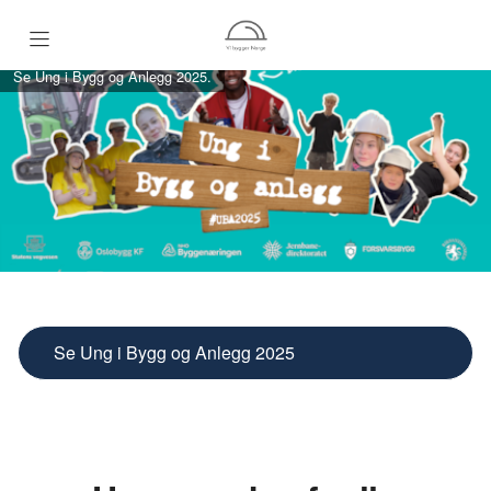
Se Ung i Bygg og Anlegg 2025.
Hjem
Hva gjør en fagarbeider?
Fagoversikt
Ung i Bygg og Anlegg
Se Ung i Bygg og Anlegg 2025