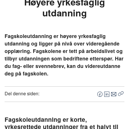
Høyere yrkesfaglig
utdanning
Fagskoleutdanning er høyere yrkesfaglig
utdanning og ligger på nivå over videregående
opplæring. Fagskolene er tett på arbeidslivet og
tilbyr utdanningen som bedriftene etterspør. Har
du fag- eller svennebrev, kan du videreutdanne
deg på fagskolen.
Del denne siden:
F
L
E
Kop
a
i
-
len
c
n
p
e
k
o
Fagskoleutdanning er korte,
b
e
s
yrkesrettede utdanninger fra et halvt til