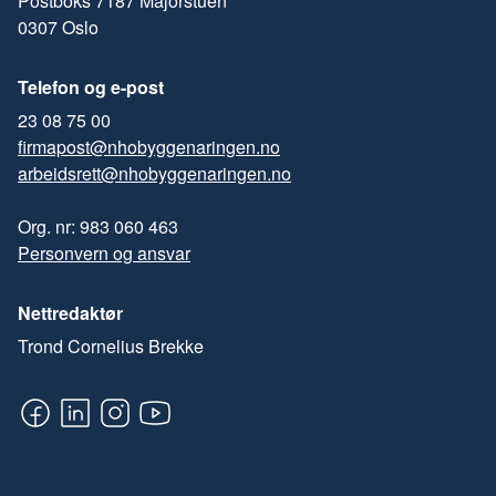
Postboks 7187 Majorstuen
0307 Oslo
Telefon og e-post
23 08 75 00
firmapost@nhobyggenaringen.no
arbeidsrett@nhobyggenaringen.no
Org. nr: 983 060 463
Personvern og ansvar
Nettredaktør
Trond Cornelius Brekke