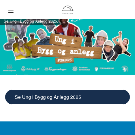
Se Ung i Bygg og Anlegg 2025.
Hjem
Hva gjør en fagarbeider?
Fagoversikt
Ung i Bygg og Anlegg
Se Ung i Bygg og Anlegg 2025